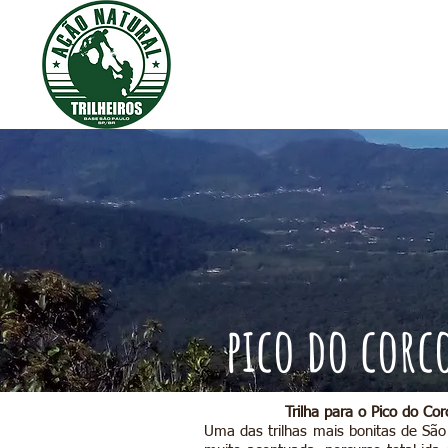
pico do corc
Trilha para o Pico do Co
Uma das trilhas mais bonitas de São 