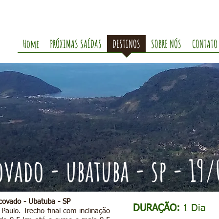
Home
PRÓXIMAS SAÍDAS
DESTINOS
SOBRE NÓS
CONTATO
ovado - ubatuba - sp - 19/
rcovado - Ubatuba - SP
DURAÇÃO:
1
Dia
Paulo. Trecho final com inclinação