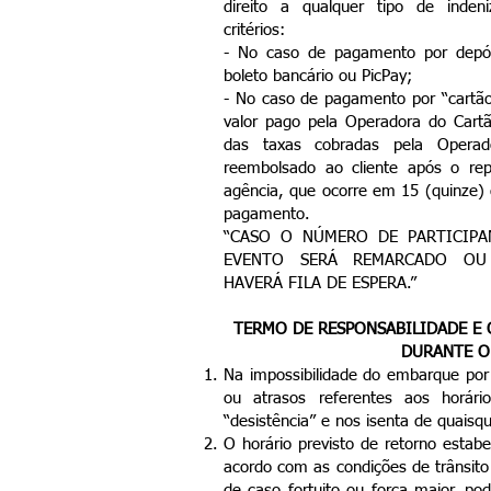
direito a qualquer tipo de inden
critérios:
- No caso de pagamento por depósi
boleto bancário ou PicPay;
- No caso de pagamento por “cartão
valor pago pela Operadora do Cart
das taxas cobradas pela Opera
reembolsado ao cliente após o re
agência, que ocorre em 15 (quinze) 
pagamento.
“CASO O NÚMERO DE PARTICIPAN
EVENTO SERÁ REMARCADO OU
HAVERÁ FILA DE ESPERA.”
TERMO DE RESPONSABILIDADE E 
DURANTE O
Na impossibilidade do embarque po
ou atrasos referentes aos horário
“desistência” e nos isenta de quaisq
O horário previsto de retorno estabe
acordo com as condições de trânsito
de caso fortuito ou força maior, po