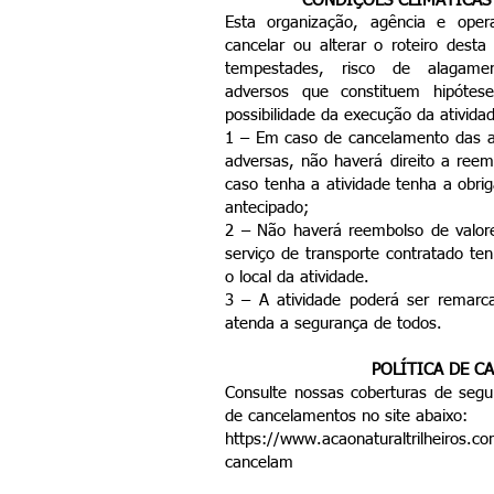
CONDIÇÕES
CLIMÁTICAS
Esta organização, agência e oper
cancelar ou alterar o roteiro dest
tempestades, risco de alagamen
adversos que constituem hipóte
possibilidade da execução da ativi
1 – Em caso de cancelamento das at
adversas, não haverá direito a reem
caso tenha a atividade tenha a obri
antecipado;
2 – Não haverá reembolso de valor
serviço de transporte contratado t
o local da atividade.
3 – A atividade poderá ser remar
atenda a segurança de todos.
POLÍTICA DE C
Consulte nossas coberturas de seguro
de cancelamentos no site abaixo:
https://www.acaonaturaltrilheiros.com
cancelam