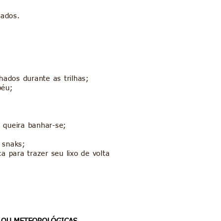
nados.
chados durante as trilhas;
péu;
 queira banhar-se;
 snaks;
ca para trazer seu lixo de volta