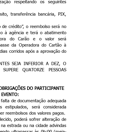
ização respeitando os seguintes
to, transferência bancária, PIX,
 de crédito”, o reembolso será no
ão à agência e terá o abatimento
dora do Carão e o valor será
passe da Operadora do Cartão à
dias corridos após a aprovação do
TES SEJA INFERIOR A DEZ, O
 SUPERE QUATORZE PESSOAS
OBRIGAÇÕES DO PARTICIPANTE
 EVENTO:
r falta de documentação adequada
s estipulados, será considerada
uer reembolsos dos valores pagos.
lecido, poderá sofrer alteração de
 na estrada ou na cidade advindas
dendo ultrapassar às 0h:00 (meia-