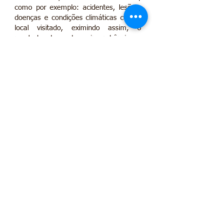
como por exemplo: acidentes, lesões,
doenças e condições climáticas com o
local visitado, eximindo assim, o
prestador de qualquer incumbência ou
dever de indenizar. Salientamos que os
participantes deverão se atentar aos
riscos naturais dos locais a serem
visitados como: águas de rios e mares,
cachoeiras, trilhas, animais
peçonhentos ou não, equipamentos de
aventura etc.
Estar em dia com a carteira de
vacinação, em especial para Febre
Amarela em atrativos naturais.
É de inteira responsabilidade do
participante caso passe mal por ingerir
qualquer alimentação durante o roteiro,
isentando a Agência/Operador de
Turismo de qualquer responsabilidade.
Se declara apto e em plenas condições
físicas e mentais para a execução