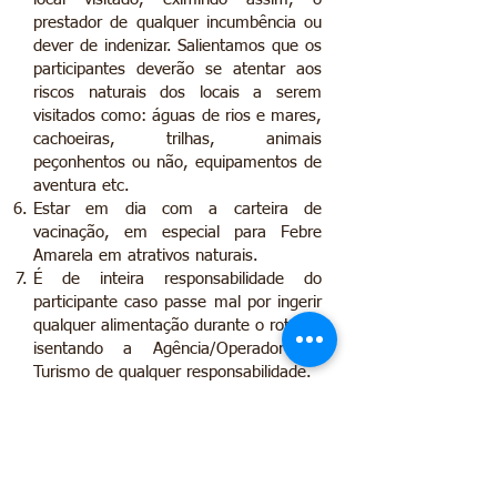
prestador de qualquer incumbência ou
dever de indenizar. Salientamos que os
participantes deverão se atentar aos
riscos naturais dos locais a serem
visitados como: águas de rios e mares,
cachoeiras, trilhas, animais
peçonhentos ou não, equipamentos de
aventura etc.
Estar em dia com a carteira de
vacinação, em especial para Febre
Amarela em atrativos naturais.
É de inteira responsabilidade do
participante caso passe mal por ingerir
qualquer alimentação durante o roteiro,
isentando a Agência/Operador de
Turismo de qualquer responsabilidade.
Se declara apto e em plenas condições
físicas e mentais para a execução
deste roteiro.
Em casos de acidentes em locais de
atrativos naturais os serviços de