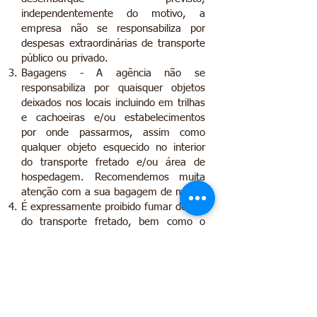
independentemente do motivo, a
empresa não se responsabiliza por
despesas extraordinárias de transporte
público ou privado.
Bagagens - A agência não se
responsabiliza por quaisquer objetos
deixados nos locais incluindo em trilhas
e cachoeiras e/ou estabelecimentos
por onde passarmos, assim como
qualquer objeto esquecido no interior
do transporte fretado e/ou área de
hospedagem. Recomendemos muita
atenção com a sua bagagem de mão!
É expressamente proibido fumar dentro
do transporte fretado, bem como o
consumo de bebidas alcoólicas e/ou
drogas no transporte.
É de inteira obrigação do passageiro
respeitar todas as orientações dos
responsáveis pela viagem e qualquer
eventualidade, extraordinária ou não,